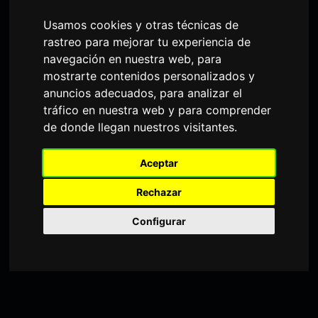
Usamos cookies y otras técnicas de
Una botella de vino por cada 3
rastreo para mejorar tu experiencia de
comensales, los entrantes un plato
navegación en nuestra web, para
cada 4 comensales. La reserva será
mostrarte contenidos personalizados y
anuncios adecuados, para analizar el
efectiva a la entrega del 20 %. La
tráfico en nuestra web y para comprender
elección del menú es a mesa
de donde llegan nuestros visitantes.
completa y se debe comunicar con
una semana de antelación, si hay
Aceptar
una modificación de conversales y
Rechazar
no se avisa con 24 horas de
antelación se cobrará los menús
Configurar
reservados. No se permite el cobro
“uno a uno”.