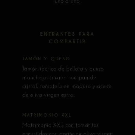
“uno a uno”.
ENTRANTES PARA
COMPARTIR
JAMÓN Y QUESO
Jamón ibérico de bellota y queso
manchego curado con pan de
cristal, tomate bien maduro y aceite
de oliva virgen extra.
MATRIMONIO XXL
Matrimonio XXL con tomatitos
encurtidos con aceite de oliva virgen