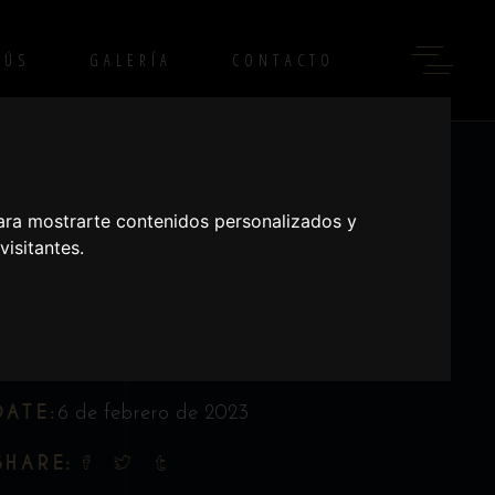
NÚS
GALERÍA
CONTACTO
ome
Palacio Criollo
T-bone
ara mostrarte contenidos personalizados y
isitantes.
CATEGORY:
Palacio Criollo
DATE:
6 de febrero de 2023
SHARE: