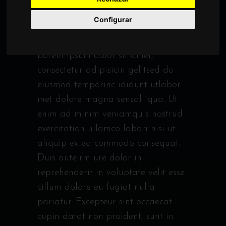
World restaurants
Configurar
ELEGANT FOOD
Lorem ipsum dolor sit amet,
consectetur adipisicin gelitsed do
eiusmod temporinc ididunt utlabor
met dolore magna sensal iqua. Ut
enim ad minim veniamquis nostrud
exercitation ullamco labori nisi ut
aliquip ex ea commodo consequat.
Duis auteirm ure dolor in
reprehenderit in voluptate velit esse
cillum dolore eu fugiat nulla
pariatur. Excepteur sint occaecat
cupin datat non proident, sunt in