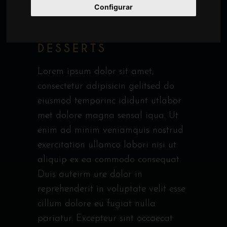
Configurar
Latest menus
DELICIOUS
DESSERTS
Lorem ipsum dolor sit amet,
consectetur adipisicin gelitsed do
eiusmod temporinc ididunt utlabor
met dolore magna sensal iqua. Ut
enim ad minim veniamquis nostrud
exercitation ullamco labori nisi ut
aliquip ex ea commodo consequat.
Duis auteirm ure dolor in
reprehenderit in voluptate velit esse
cillum dolore eu fugiat nulla
pariatur. Excepteur sint occaecat