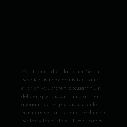
Mollit anim id est laborum. Sed ut
perspiciatis unde omnis iste natus
error sit voluptatem accusant tium
doloremque laudan tiumotam rem
aperiam aq ue ipsa quae ab illo
inventore veritatis etquai sarchitecto
beatae vitae dicta sunt expli cabos