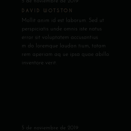
5 de noviembre de 2019
DAVID WOTSTON
Mollit anim id est laborum. Sed ut
perspiciatis unde omnis iste natus
error sit voluptatem accusantius
m do loremque laudan tium, totam
rem aperiam aq ue ipsa quae abillo
inventore verit.
5 de noviembre de 2019