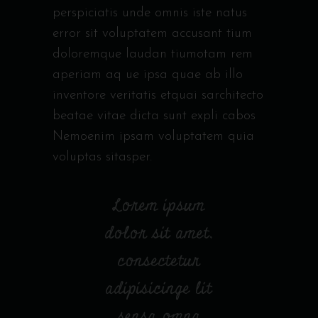
perspiciatis unde omnis iste natus
error sit voluptatem accusant tium
doloremque laudan tiumotam rem
aperiam aq ue ipsa quae ab illo
inventore veritatis etquai sarchitecto
beatae vitae dicta sunt expli cabos
Nemoenim ipsam voluptatem quia
voluptas sitasper.
Lorem ipsum
dolor sit amet,
consectetur
adipisicinge lit
sensa omna